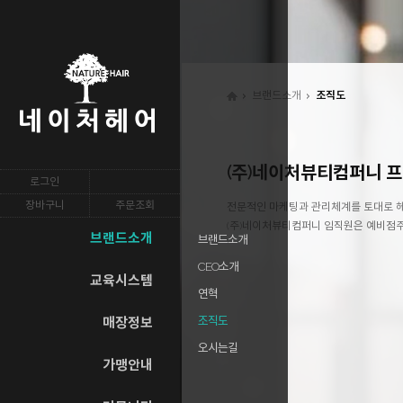
브랜드소개
조직도
(주)네이처뷰티컴퍼니 
로그인
장바구니
주문조회
전문적인 마케팅과 관리체계를 토대로 헤
(주)네이처뷰티컴퍼니 임직원은 예비점
브랜드소개
브랜드소개
CEO소개
교육시스템
연혁
조직도
매장정보
오시는길
가맹안내